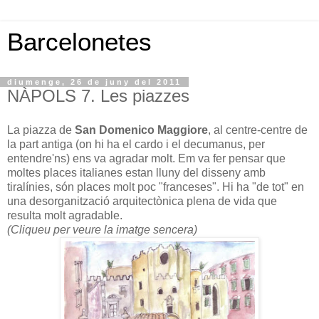
Barcelonetes
diumenge, 26 de juny del 2011
NÀPOLS 7. Les piazzes
La piazza de
San Domenico Maggiore
, al centre-centre de
la part antiga (on hi ha el cardo i el decumanus, per
entendre'ns) ens va agradar molt. Em va fer pensar que
moltes places italianes estan lluny del disseny amb
tiralínies, són places molt poc "franceses". Hi ha "de tot" en
una desorganització arquitectònica plena de vida que
resulta molt agradable.
(Cliqueu per veure la imatge sencera)