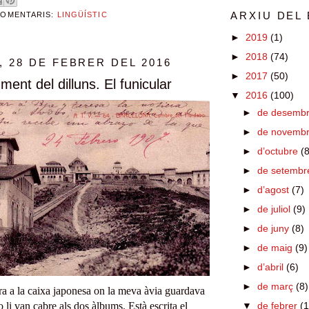
COMENTARIS:
LINGÜÍSTIC
ARXIU DEL
►
2019
(1)
►
2018
(74)
 28 DE FEBRER DEL 2016
►
2017
(50)
ment del dilluns. El funicular
▼
2016
(100)
►
de desemb
►
de novemb
►
d’octubre
(8
►
de setemb
►
d’agost
(7)
►
de juliol
(9)
►
de juny
(8)
►
de maig
(9)
►
d’abril
(6)
►
de març
(8)
ra a
la caixa japonesa on la meva àvia guardava
o li van cabre als dos àlbums.
Està escrita el
▼
de febrer
(1