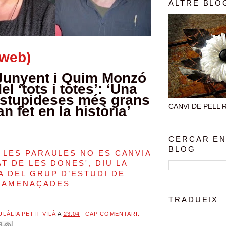
ALTRE BLO
aweb)
Junyent i Quim Monzó
el ‘tots i totes’: ‘Una
estupideses més grans
CANVI DE PELL Rec
n fet en la història’
CERCAR EN
BLOG
 LES PARAULES NO ES CANVIA
AT DE LES DONES', DIU LA
A DEL GRUP D’ESTUDI DE
 AMENAÇADES
TRADUEIX
ULÀLIA PETIT VILÀ
A
23:04
CAP COMENTARI: