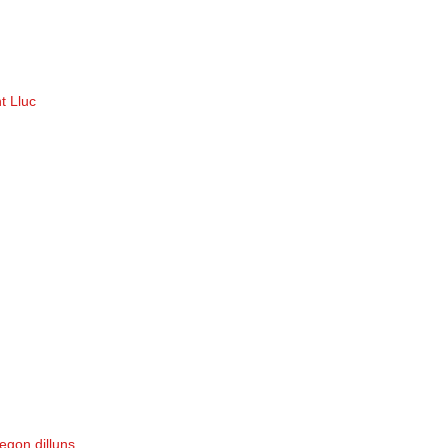
t Lluc
egon dilluns