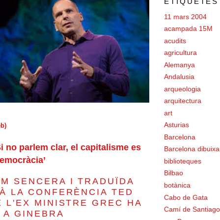
ETIQUETES
11 mars 2004
acampada 15M
acudits
agricultura
Alemanya
Andalusia
arqueologia
arquitectura
art
Asturias
eb)
Barcelona
Si no parlem clar, el capitalisme es
Barcelona dibuixa
democràcia’
biblioteques
Bilbao
IM SENCERA I TRADUÏDA
botànica
LÀ LA CONFERÈNCIA TED
Cabo de Gata
 L'EX MINISTRE GREC HA
Camí de Santiago
 A GINEBRA