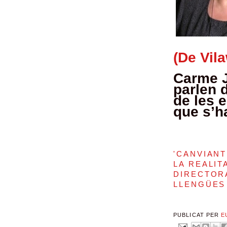
(De Vil
Carme 
parlen d
de les 
que s’ha
'CANVIANT
LA REALIT
DIRECTOR
LLENGÜES
PUBLICAT PER
E