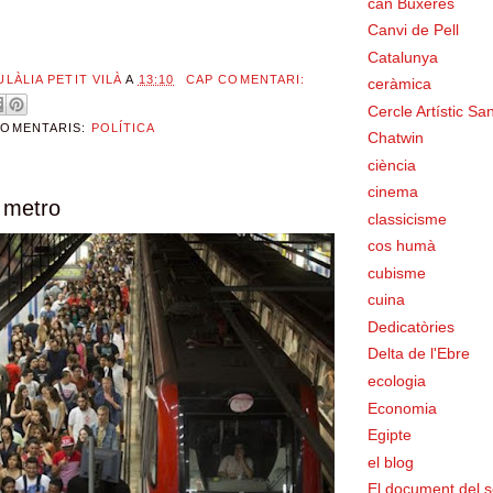
can Buxeres
Canvi de Pell
Catalunya
ULÀLIA PETIT VILÀ
A
13:10
CAP COMENTARI:
ceràmica
Cercle Artístic San
COMENTARIS:
POLÍTICA
Chatwin
ciència
cinema
 metro
classicisme
cos humà
cubisme
cuina
Dedicatòries
Delta de l'Ebre
ecologia
Economia
Egipte
el blog
El document del s