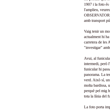
1907 i la foto és 
l'amplieu
, veure
OBSERVATORIO
amb transport pú
Vaig tenir un mo
actualment
hi ha
carretera de les
"investigar" a
mb
Avui, al funicula
intermedi, però
l
funicular hi pass
panorama.
L
a te
verd
.
Això sí, un
molta bardissa, 
perquè pel mig h
tota la
línia
del fu
La foto porta imp