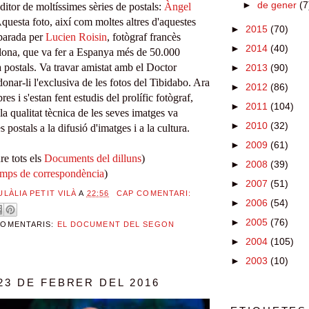
►
de gener
(7
ditor de moltíssimes sèries de posta
ls
:
À
ngel
questa foto, així com moltes altres d'aquestes
►
2015
(70)
parada
per
Lucien Roisin
, fot
ò
graf francès
►
2014
(40)
lona, que va fer a Espanya més de 50.000
a postals.
Va travar amista
t amb el Doctor
►
2013
(90)
nar-li l'exclusiva de les fotos del Tibidabo. Ara
►
2012
(86)
bres i
s'estan fent
estudis del prolífic fotògraf,
►
2011
(104)
a qualitat tècnica de les seves imatges va
►
2010
(32)
s postals a la difusió d'im
atges i a
la cultura.
►
2009
(61)
e tots els
Documents del dilluns
)
►
2008
(39)
mps de correspondència
)
►
2007
(51)
ULÀLIA PETIT VILÀ
A
22:56
CAP COMENTARI:
►
2006
(54)
►
2005
(76)
COMENTARIS:
EL DOCUMENT DEL SEGON
►
2004
(105)
►
2003
(10)
23 DE FEBRER DEL 2016