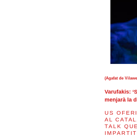
(Agafat de Vilaw
Varufakis: ‘
menjarà la 
US OFER
AL CATA
TALK QUE
IMPARTIT