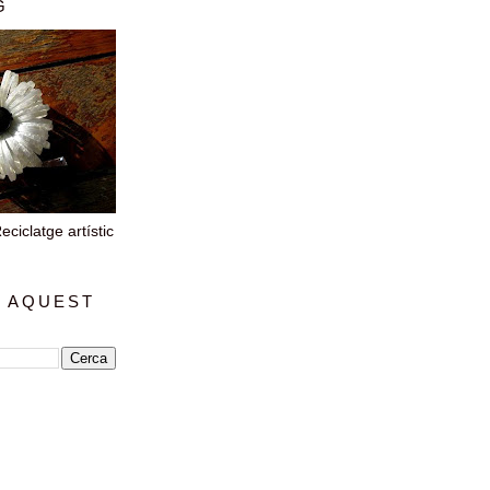
G
iclatge artístic
 AQUEST