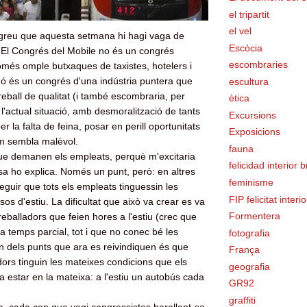
el tripartit
el vel
greu que aquesta setmana hi hagi vaga de
Escòcia
 El Congrés del Mobile no és un congrés
escombraries
més omple butxaques de taxistes, hotelers i
nó és un congrés d'una indústria puntera que
escultura
treball de qualitat (i també escombraria, per
ètica
l'actual situació, amb desmoralització de tants
Excursions
er la falta de feina, posar en perill oportunitats
Exposicions
m sembla malèvol.
fauna
que demanen els empleats, perquè m'excitaria
felicidad interior 
a ho explica. Només un punt, però: en altres
feminisme
eguir que tots els empleats tinguessin les
FIP felicitat interi
s d'estiu. La dificultat que això va crear es va
Formentera
treballadors que feien hores a l'estiu (crec que
a temps parcial, tot i que no conec bé les
fotografia
un dels punts que ara es reivindiquen és que
França
dors tinguin les mateixes condicions que els
geografia
a estar en la mateixa: a l'estiu un autobús cada
GR92
graffiti