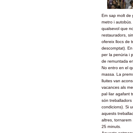
Em sap molt de 
metro i autobús.
qualsevol que no
restauradors, si
ofereix llocs de 
descomptat). En 
per la penúria i p
de remuntada e
No entro en el 
massa. La prems
lluites van acons
vacances als meso
pal·liar agafant 
són treballadors 
condicions). Si 
aquests treballa
altres, tornarem 
25 minuts.