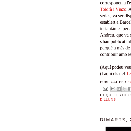
corresponen a l'e
Toldrà i Viazo
.
A
sèries, va ser
dis
establert
a
B
arce
instantànie
s per 
Andreu, que va do
s'han publicat lli
perquè a més de l
contri
buir amb le
(Aquí podeu veur
(I aquí els del
Te
PUBLICAT PER
E
ETIQUETES DE 
DILLUNS
DIMARTS, 