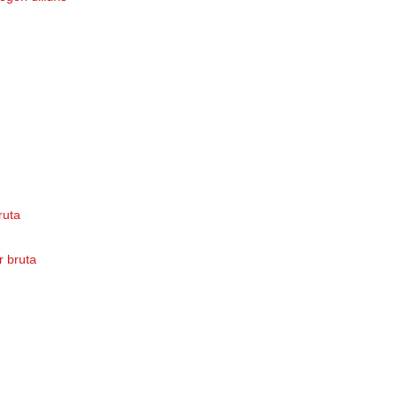
bruta
or bruta