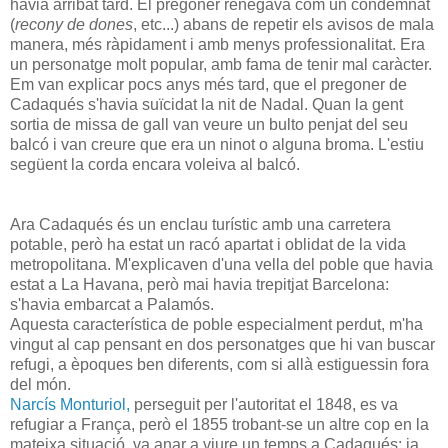
havia arribat tard. El pregoner renegava com un condemnat
(
recony de dones
, etc...) abans de repetir els avisos de mala
manera, més ràpidament i amb menys professionalitat. Era
un personatge molt popular, amb fama de tenir mal caràcter.
Em van explicar pocs anys més tard, que el pregoner de
Cadaqués s'havia suïcidat la nit de Nadal. Quan la gent
sortia de missa de gall van veure un bulto penjat del seu
balcó i van creure que era un ninot o alguna broma. L'estiu
següent la corda encara voleiva al balcó.
Ara Cadaqués és un enclau turístic amb una carretera
potable, però ha estat un racó apartat i oblidat de la vida
metropolitana. M'explicaven d'una vella del poble que havia
estat a La Havana, però mai havia trepitjat Barcelona:
s'havia embarcat a Palamós.
Aquesta característica de poble especialment perdut, m'ha
vingut al cap pensant en dos personatges que hi van buscar
refugi, a èpoques ben diferents, com si allà estiguessin fora
del món.
Narcís Monturiol,
perseguit per l'autoritat el 1848, es va
refugiar a França, però el 1855 trobant-se un altre cop en la
mateixa situació, va anar a viure un temps a Cadaqués: ja