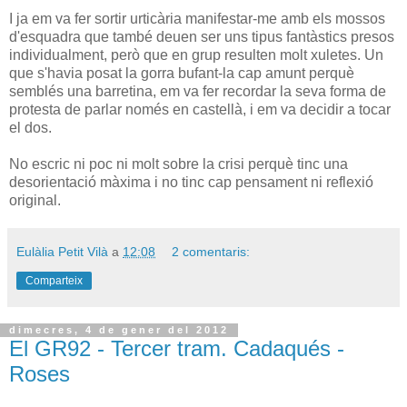
I ja em va fer sortir urticària manifestar-me amb els mossos
d'esquadra que també deuen ser uns tipus fantàstics presos
individualment, però que en grup resulten molt xuletes. Un
que s'havia posat la gorra bufant-la cap amunt perquè
semblés una barretina, em va fer recordar la seva forma de
protesta de parlar només en castellà, i em va decidir a tocar
el dos.
No escric ni poc ni molt sobre la crisi perquè tinc una
desorientació màxima i no tinc cap pensament ni reflexió
original.
Eulàlia Petit Vilà
a
12:08
2 comentaris:
Comparteix
dimecres, 4 de gener del 2012
El GR92 - Tercer tram. Cadaqués -
Roses