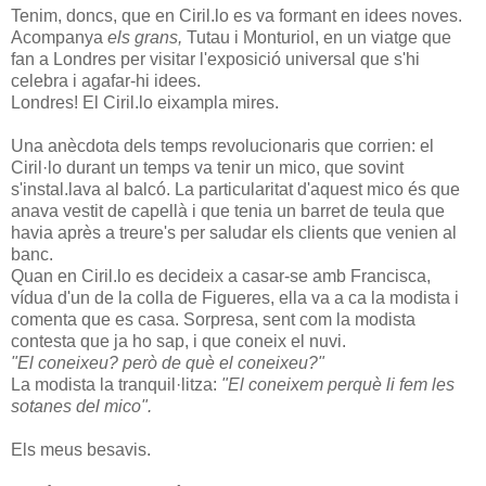
Tenim, doncs, que en Ciril.lo es va formant en idees noves.
Acompanya
els grans,
Tutau i Monturiol, en un viatge que
fan a Londres per visitar l'exposició universal que s'hi
celebra i agafar-hi idees.
Londres! El Ciril.lo eixampla mires.
Una anècdota dels temps revolucionaris que corrien: el
Ciril·lo durant un temps va tenir un mico, que sovint
s'instal.lava al balcó. La particularitat d'aquest mico és que
anava vestit de capellà i que tenia un barret de teula que
havia après a treure's per saludar els clients que venien al
banc.
Quan en Ciril.lo es decideix a casar-se amb Francisca,
vídua d'un de la colla de Figueres, ella va a ca la modista i
comenta que es casa. Sorpresa, sent com la modista
contesta que ja ho sap, i que coneix el nuvi.
"El coneixeu? però de què el coneixeu?"
La modista la tranquil·litza:
"El coneixem perquè li fem les
sotanes del mico".
Els meus besavis.