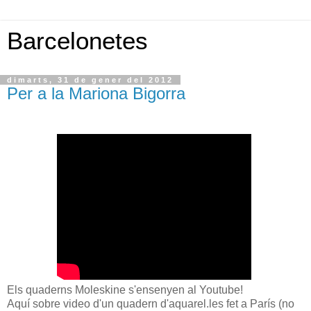
Barcelonetes
dimarts, 31 de gener del 2012
Per a la Mariona Bigorra
Els quaderns Moleskine s'ensenyen al Youtube!
Aquí sobre video d'un quadern d'aquarel.les fet a París (no