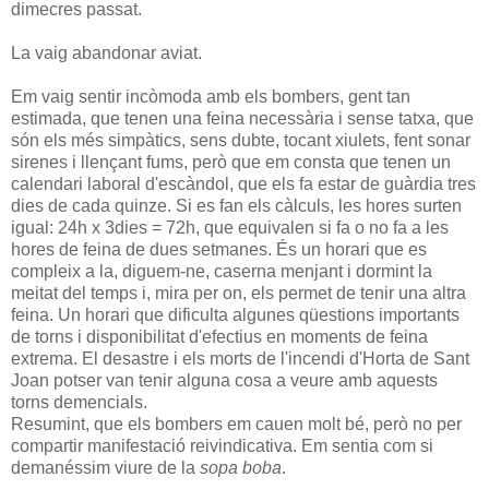
dimecres passat.
La vaig abandonar aviat.
Em vaig sentir incòmoda amb els bombers, gent tan
estimada, que tenen una feina necessària i sense tatxa, que
són els més simpàtics, sens dubte, tocant xiulets, fent sonar
sirenes i llençant fums, però que em consta que tenen un
calendari laboral d'escàndol, que els fa estar de guàrdia tres
dies de cada quinze. Si es fan els càlculs, les hores surten
igual: 24h x 3dies = 72h, que equivalen si fa o no fa a les
hores de feina de dues setmanes. És un horari que es
compleix a la, diguem-ne, caserna menjant i dormint la
meitat del temps i, mira per on, els permet de tenir una altra
feina. Un horari que dificulta algunes qüestions importants
de torns i disponibilitat d'efectius en moments de feina
extrema. El desastre i els morts de l'incendi d'Horta de Sant
Joan potser van tenir alguna cosa a veure amb aquests
torns demencials.
Resumint, que els bombers em cauen molt bé, però no per
compartir manifestació reivindicativa. Em sentia com si
demanéssim viure de la
sopa boba
.