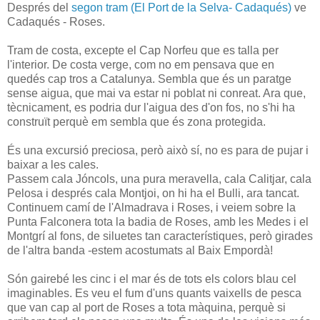
Després del
segon tram (El Port de la Selva- Cadaqués)
ve
Cadaqués - Roses.
Tram de costa, excepte el Cap Norfeu que es talla per
l'interior. De costa verge, com no em pensava que en
quedés cap tros a Catalunya. Sembla que és un paratge
sense aigua, que mai va estar ni poblat ni conreat. Ara que,
tècnicament, es podria dur l'aigua des d'on fos, no s'hi ha
construït perquè em sembla que és zona protegida.
És una excursió preciosa, però això sí, no es para de pujar i
baixar a les cales.
Passem cala Jóncols, una pura meravella, cala Calitjar, cala
Pelosa i després cala Montjoi, on hi ha el Bulli, ara tancat.
Continuem camí de l'Almadrava i Roses, i veiem sobre la
Punta Falconera tota la badia de Roses, amb les Medes i el
Montgrí al fons, de siluetes tan característiques, però girades
de l'altra banda -estem acostumats al Baix Empordà!
Són gairebé les cinc i el mar és de tots els colors blau cel
imaginables. Es veu el fum d'uns quants vaixells de pesca
que van cap al port de Roses a tota màquina, perquè si