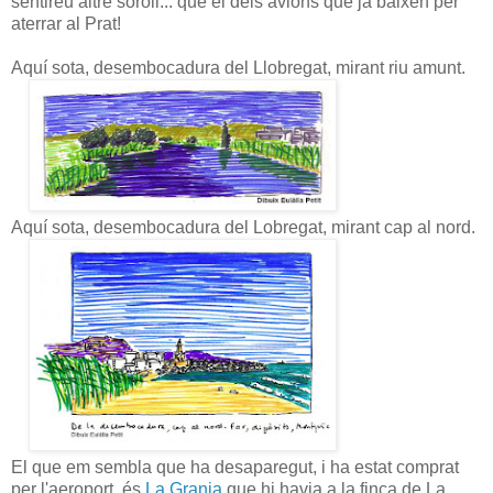
sentireu altre soroll... que el dels avions que ja baixen per
aterrar al Prat!
Aquí sota, desembocadura del Llobregat, mirant riu amunt.
Aquí sota, desembocadura del Lobregat, mirant cap al nord.
El que em sembla que ha desaparegut, i ha estat comprat
per l'aeroport, és
La Granja
que hi havia a la finca de La