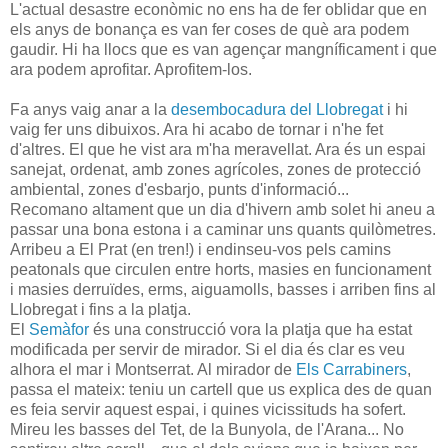
L'actual desastre econòmic no ens ha de fer oblidar que en
els anys de bonança es van fer coses de què ara podem
gaudir. Hi ha llocs que es van agençar mangníficament i que
ara podem aprofitar. Aprofitem-los.
Fa anys vaig anar a la
desembocadura del Llobregat
i hi
vaig fer uns dibuixos. Ara hi acabo de tornar i n'he fet
d'altres. El que he vist ara m'ha meravellat. Ara és un espai
sanejat, ordenat, amb zones agrícoles, zones de protecció
ambiental, zones d'esbarjo, punts d'informació...
Recomano altament que un dia d'hivern amb solet hi aneu a
passar una bona estona i a caminar uns quants quilòmetres.
Arribeu a El Prat (en tren!) i endinseu-vos pels camins
peatonals que circulen entre horts, masies en funcionament
i masies derruïdes, erms, aiguamolls, basses i arriben fins al
Llobregat i fins a la platja.
El
Semàfor
és una construcció vora la platja que ha estat
modificada per servir de mirador. Si el dia és clar es veu
alhora el mar i Montserrat. Al mirador de
Els Carrabiners
,
passa el mateix: teniu un cartell que us explica des de quan
es feia servir aquest espai, i quines vicissituds ha sofert.
Mireu les basses del Tet, de la Bunyola, de l'Arana... No