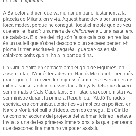
de
Cals Capellans
.
A Barcelona diuen que va muntar un banc, justament a la
placeta de Milans, on vivia. Aquest banc devia ser un negoci
força modest perquè he conegut i tocat el moble que es veu
que era "el banc": una mena de
chiffonnier
alt, una rastellera
de calaixos. Els tres del mig són falsos calaixos, en realitat
és un taulell que s'obre i descobreix un secreter per tenir-hi
ploma i tinter, escriure-hi pagarés i guardar-los en sis
calaixets petits que hi ha a la part de dins.
En Ciril.lo entra en contacte amb el grup de Figueres, en
Josep Tutau, l'Abdó Terrades, en Narcís Monturiol. Eren més
grans que ell, li devien fer impressió amb les seves idees de
millora social, amb interessos tan allunyats dels que devien
ser normals a Cals Capellans. En Tutau era economista i va
ser ministre durant la primera República, l'Abdó Terrades
escrivia, era comunista utòpic i es va implicar en política, en
Narcís Monturiol bullia d'idees, com és conegut. En Ciril.lo
va comprar accions del projecte del submarí Ictineo i estava
invitat a una de les primeres immersions, a la qual per raons
que desconec finalment no va poder assistir.