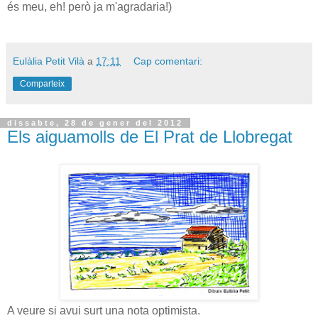
és meu, eh! però ja m'agradaria!)
Eulàlia Petit Vilà
a
17:11
Cap comentari:
Comparteix
dissabte, 28 de gener del 2012
Els aiguamolls de El Prat de Llobregat
A veure si avui surt una nota optimista.