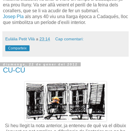
era prou lluny. Va ser allà veient el perill de la feina dels
corallers, que se li va acudir de fer un submarí.
Josep Pla
als anys 40 viu una llarga època a Cadaqués, lloc
que simbolitza un període d'exili interior.
Eulàlia Petit Vilà
a
23:14
Cap comentari:
Comparteix
diumenge, 22 de gener del 2012
CU-CÚ
Si heu llegit la nota anterior, ja enteneu de què va el dibuix