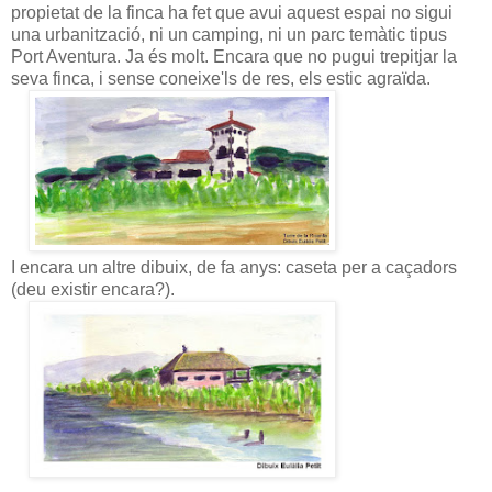
propietat de la finca ha fet que avui aquest espai no sigui
una urbanització, ni un camping, ni un parc temàtic tipus
Port Aventura. Ja és molt. Encara que no pugui trepitjar la
seva finca, i sense coneixe'ls de res, els estic agraïda.
I encara un altre dibuix, de fa anys: caseta per a caçadors
(deu existir encara?).