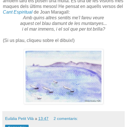
arribem tard els posen una multa. És una de les visions més
maques dels últims mesos! He pensat en aquells versos del
Cant Espiritual
de Joan Maragall:
Amb quins altres sentits me'l fareu veure
aquest cel blau damunt de les muntanyes...
i el mar immens, i el sol que per tot brilla?
(Si us plau, cliqueu sobre el dibuix!)
Eulàlia Petit Vilà
a
13:47
2 comentaris: