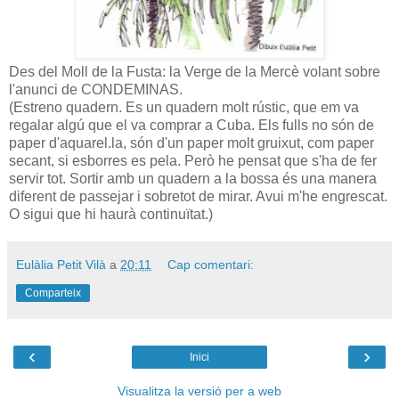
Des del Moll de la Fusta: la Verge de la Mercè volant sobre
l'anunci de CONDEMINAS.
(Estreno quadern. Es un quadern molt rústic, que em va
regalar algú que el va comprar a Cuba. Els fulls no són de
paper d'aquarel.la, són d'un paper molt gruixut, com paper
secant, si esborres es pela. Però he pensat que s'ha de fer
servir tot. Sortir amb un quadern a la bossa és una manera
diferent de passejar i sobretot de mirar. Avui m'he engrescat.
O sigui que hi haurà continuïtat.)
Eulàlia Petit Vilà
a
20:11
Cap comentari:
Comparteix
‹
›
Inici
Visualitza la versió per a web