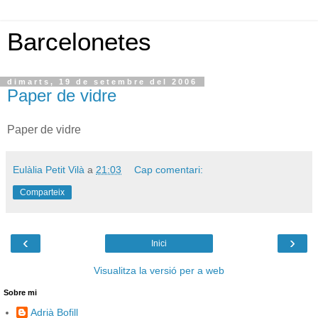
Barcelonetes
dimarts, 19 de setembre del 2006
Paper de vidre
Paper de vidre
Eulàlia Petit Vilà
a
21:03
Cap comentari:
Comparteix
‹
›
Inici
Visualitza la versió per a web
Sobre mi
Adrià Bofill