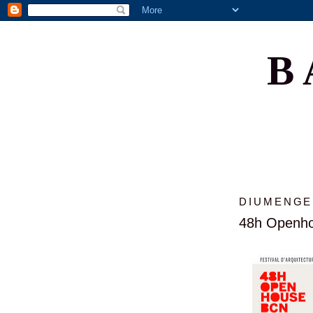
B
DIUMENGE,
48h Openh