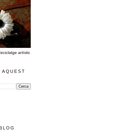
iclatge artístic
 AQUEST
 BLOG