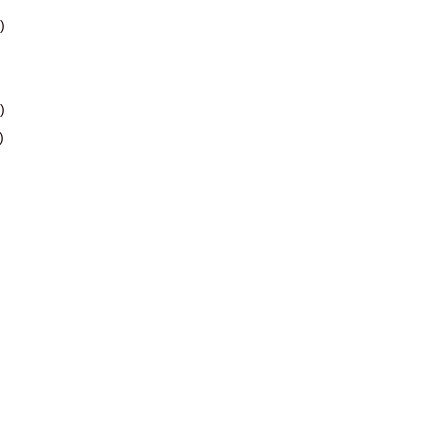
)
)
)