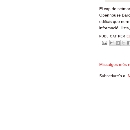
El cap de setman
Openhouse Barcel
edificis que nor
informació, llista
PUBLICAT PER
E
Missatges més r
Subscriure's a:
M