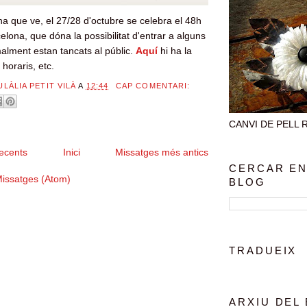
a que ve, el 27/28 d'octubre se celebra el 48h
ona, que dóna la possibilitat d'entrar a alguns
malment estan tancats al públic.
Aquí
hi ha la
, horaris, etc.
ULÀLIA PETIT VILÀ
A
12:44
CAP COMENTARI:
CANVI DE PELL Rec
ecents
Inici
Missatges més antics
CERCAR EN
issatges (Atom)
BLOG
TRADUEIX
ARXIU DEL