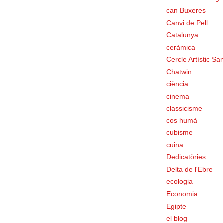
can Buxeres
Canvi de Pell
Catalunya
ceràmica
Cercle Artístic San
Chatwin
ciència
cinema
classicisme
cos humà
cubisme
cuina
Dedicatòries
Delta de l'Ebre
ecologia
Economia
Egipte
el blog