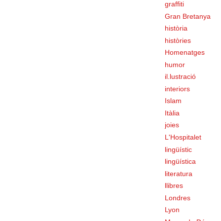
graffiti
Gran Bretanya
història
històries
Homenatges
humor
il.lustració
interiors
Islam
Itàlia
joies
L'Hospitalet
lingüístic
lingüística
literatura
llibres
Londres
Lyon