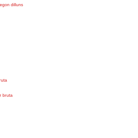
egon dilluns
bruta
or bruta