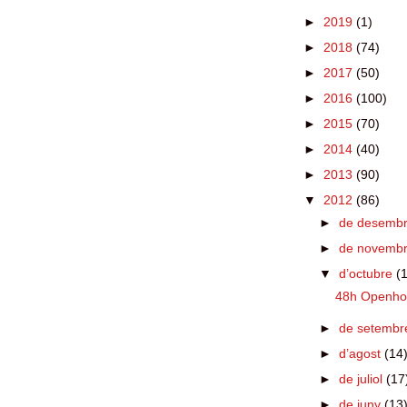
►
2019
(1)
►
2018
(74)
►
2017
(50)
►
2016
(100)
►
2015
(70)
►
2014
(40)
►
2013
(90)
▼
2012
(86)
►
de desemb
►
de novemb
▼
d’octubre
(1
48h Openho
►
de setemb
►
d’agost
(14
►
de juliol
(17
►
de juny
(13