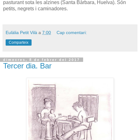
pasturant sota les alzines (Santa Bàrbara, Huelva). Són
petits, negrets i caminadores.
Eulàlia Petit Vilà
a
7:00
Cap comentari:
Comparteix
dimecres, 8 de febrer del 2017
Tercer dia. Bar