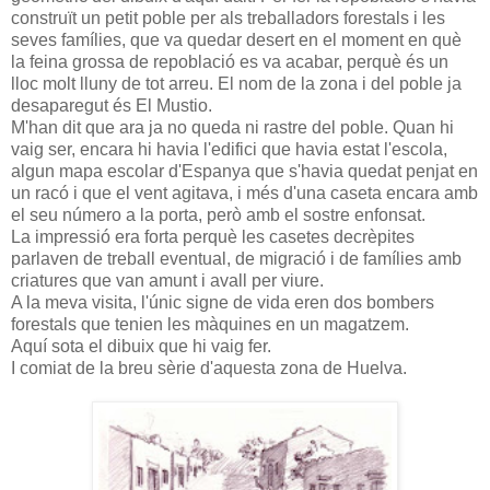
construït un petit poble per als treballadors forestals i les
seves famílies, que va quedar desert en el moment en què
la feina grossa de repoblació es va acabar, perquè és un
lloc molt lluny de tot arreu. El nom de la zona i del poble ja
desaparegut és El Mustio.
M'han dit que ara ja no queda ni rastre del poble. Quan hi
vaig ser, encara hi havia l'edifici que havia estat l'escola,
algun mapa escolar d'Espanya que s'havia quedat penjat en
un racó i que el vent agitava, i més d'una caseta encara amb
el seu número a la porta, però amb el sostre enfonsat.
La impressió era forta perquè les casetes decrèpites
parlaven de treball eventual, de migració i de famílies amb
criatures que van amunt i avall per viure.
A la meva visita, l'únic signe de vida eren dos bombers
forestals que tenien les màquines en un magatzem.
Aquí sota el dibuix que hi vaig fer.
I comiat de la breu sèrie d'aquesta zona de Huelva.