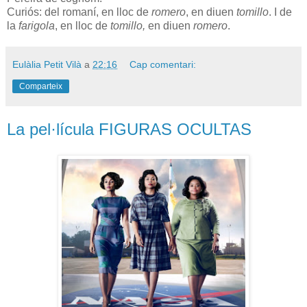
Curiós: del romaní, en lloc de
romero
, en diuen
tomillo
. I de
la
farigola
, en lloc de
tomillo,
en diuen
romero
.
Eulàlia Petit Vilà
a
22:16
Cap comentari:
Comparteix
La pel·lícula FIGURAS OCULTAS