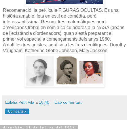
Recomanació: la pel·lícula FIGURAS OCULTAS. Es una
història amable, feta en estil de comèdia, però
interessantíssima. Resum: tres matemàtiques nord-
americanes treballen com a calculadores a la NASA (abans
de l'existència d'ordenadors), quan s'està preparant el
primer vol espacial a començaments dels anys 1960.
A dalt les tres artistes, aquí sota les tres científiques, Dorothy
Vaugham, Katherine Globe Johnson, Mary Jackson:
Eulàlia Petit Vilà
a
10:40
Cap comentari:
Comparteix
dissabte, 11 de febrer del 2017