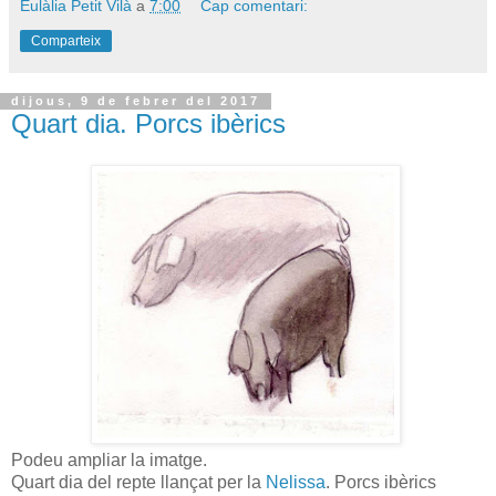
Eulàlia Petit Vilà
a
7:00
Cap comentari:
Comparteix
dijous, 9 de febrer del 2017
Quart dia. Porcs ibèrics
Podeu ampliar la imatge.
Quart dia del repte llançat per la
Nelissa
. Porcs ibèrics