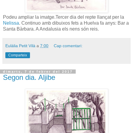
Podeu ampliar la imatge.Tercer dia del repte llançat per la
Nelissa
. Continuo amb dibuixos fets a Huelva fa anys: Bar a
Santa Bàrbara. A Andalusia els nens són reis.
Eulàlia Petit Vilà
a
7:00
Cap comentari:
Comparteix
dimarts, 7 de febrer del 2017
Segon dia. Aljibe