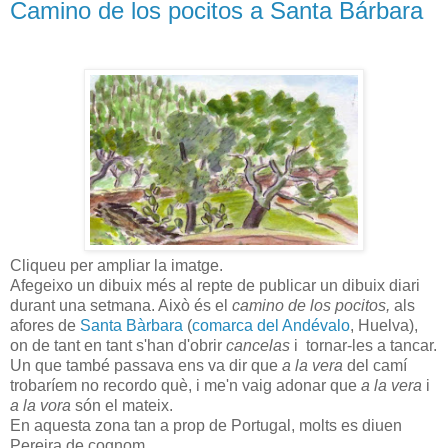
Camino de los pocitos a Santa Bárbara
Cliqueu per ampliar la imatge.
Afegeixo un dibuix més al repte de publicar un dibuix diari
durant una setmana. Això és el
camino de los pocitos,
als
afores de
Santa Bàrbara
(
comarca del Andévalo
, Huelva),
on de tant en tant s'han d'obrir
cancelas
i tornar-les a tancar.
Un que també passava ens va dir que
a la vera
del camí
trobaríem no recordo què, i me'n vaig adonar que
a la vera
i
a la vora
són el mateix.
En aquesta zona tan a prop de Portugal, molts es diuen
Pereira de cognom.