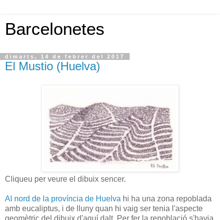
Barcelonetes
dimarts, 14 de febrer del 2017
El Mustio (Huelva)
Cliqueu per veure el dibuix sencer.
Al nord de la província de Huelva
hi ha una zona repoblada
amb eucaliptus, i de lluny quan hi vaig ser tenia l'aspecte
geomètric del dibuix d'aquí dalt. Per fer la repoblació s'havia