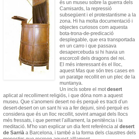
és un museu sobre la guerra dels
Camisards, la repressió
subsegüent i el protestantisme a la
zona. Hi ha molta documentació i
objectes curiosos com aquesta
bota-trona-de-predicació
desplegable, que era transportada
en un carro i que passava
desapercebuda si hi havia un
escorcoll dels dragons del rei.
El més interessant és el lloc,
aquest Mas que són tres cases en
un paratge recollit en un plec de la
muntanya.
Un incís sobre el mot
desert
aplicat al recolliment religiós, i que dóna nom a aquest
museu. Que s'anomeni desert no és perquè es tracti d'un
desert-desert on un sant hi va a fer dejuni, sinó perquè es
considera que és un lloc recollit, sovint amagat dels llocs
més fressats, i que permet l'aïllament, la penitència i la
meditació. M'ho van explicar un dia fent referència al
desert
de Sarrià
a Barcelona, i també a la forma dels claustres dels
monestirs que recreen aquest aïllament.