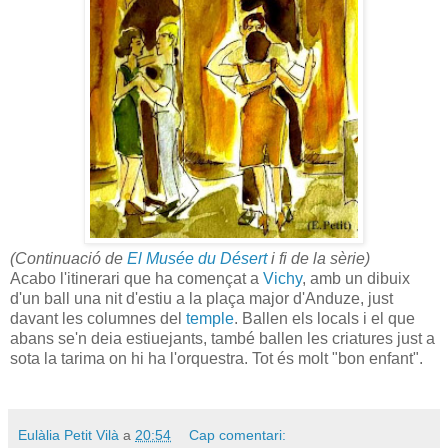
(Continuació de
El Musée du Désert
i fi de la sèrie)
Acabo l'itinerari que ha començat a
Vichy
, amb un dibuix
d'un ball una nit d'estiu a la plaça major d'Anduze, just
davant les columnes del
temple
. Ballen els locals i el que
abans se'n deia estiuejants, també ballen les criatures just a
sota la tarima on hi ha l'orquestra. Tot és molt "bon enfant".
Eulàlia Petit Vilà
a
20:54
Cap comentari: