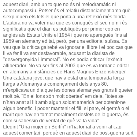
aquest diari, amb un to que no és ni melodramàtic ni
autocompassiu. Potser és el relatiu distanciament amb què
s'expliquen els fets el que porta a una reflexió més fonda.
L'autora no va voler mai que es conegués el seu nom i és
significatiu que el diari es publiqués per primer cop en
anglès als Estats Units el 1954 i que no aparegués fins al
1959 en alemany editat, però, per una editorial suïssa. Es
veu que la crítica gairebé va ignorar el llibre i el poc cas que
li va fer li va ser desfavorable, acusant la diarista de
"desvergonyida i immoral". No es podia criticar l'exèrcit
alliberador. No va ser fins al 2003 que es va tornar a editar
en alemany a instàncies de Hans Magnus Enzensberger.
Una catalana jove, que havia estat una temporada força
llarga a Alemanya a començament dels anys 80,
m'explicava un dia que les dones alemanyes grans li queien
molt bé. "En el fons són molt obertes" em deia, "totes se
n'han anat al llit amb algun soldat americà per obtenir-ne
algun benefici i poder mantenir el fill, el pare, el germà o el
marit que havien tornat moralment desfets de la guerra, és
com si sabessin de veritat de què va la vida".
Llegint "Una mujer en Berlín" m'ha tornat a venir al cap
aquest comentari, perquè en aquest diari de post-guerra surt