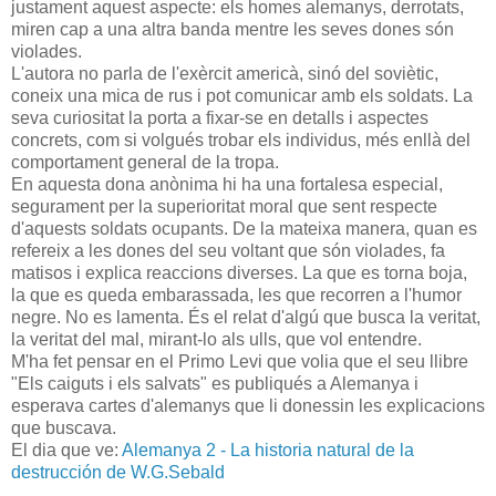
justament aquest aspecte: els homes alemanys, derrotats,
miren cap a una altra banda mentre les seves dones són
violades.
L'autora no parla de l'exèrcit americà, sinó del soviètic,
coneix una mica de rus i pot comunicar amb els soldats. La
seva curiositat la porta a fixar-se en detalls i aspectes
concrets, com si volgués trobar els individus, més enllà del
comportament general de la tropa.
En aquesta dona anònima hi ha una fortalesa especial,
segurament per la superioritat moral que sent respecte
d'aquests soldats ocupants. De la mateixa manera, quan es
refereix a les dones del seu voltant que són violades, fa
matisos i explica reaccions diverses. La que es torna boja,
la que es queda embarassada, les que recorren a l'humor
negre. No es lamenta. És el relat d'algú que busca la veritat,
la veritat del mal, mirant-lo als ulls, que vol entendre.
M'ha fet pensar en el Primo Levi que volia que el seu llibre
"Els caiguts i els salvats" es publiqués a Alemanya i
esperava cartes d'alemanys que li donessin les explicacions
que buscava.
El dia que ve:
Alemanya 2 - La historia natural de la
destrucción de W.G.Sebald