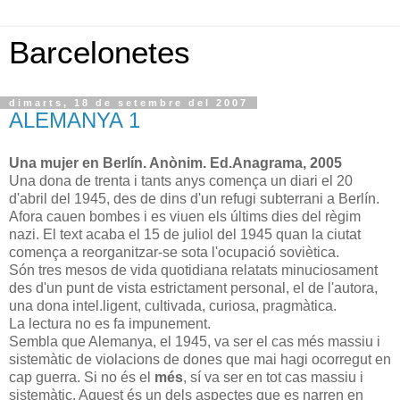
Barcelonetes
dimarts, 18 de setembre del 2007
ALEMANYA 1
Una mujer en Berlín. Anònim. Ed.Anagrama, 2005
Una dona de trenta i tants anys comença un diari el 20
d'abril del 1945, des de dins d'un refugi subterrani a Berlín.
Afora cauen bombes i es viuen els últims dies del règim
nazi. El text acaba el 15 de juliol del 1945 quan la ciutat
comença a reorganitzar-se sota l'ocupació soviètica.
Són tres mesos de vida quotidiana relatats minuciosament
des d'un punt de vista estrictament personal, el de l'autora,
una dona intel.ligent, cultivada, curiosa, pragmàtica.
La lectura no es fa impunement.
Sembla que Alemanya, el 1945, va ser el cas més massiu i
sistemàtic de violacions de dones que mai hagi ocorregut en
cap guerra. Si no és el
més
, sí va ser en tot cas massiu i
sistemàtic. Aquest és un dels aspectes que es narren en