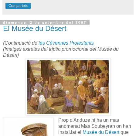
Comparteix
diumenge, 2 de setembre del 2007
El Musée du Désert
(Continuació de
les Cévennes Protestants
(Imatges extretes del tríptic promocional del Musée du
Désert)
Prop d'Anduze hi ha un mas
anomenat Mas Soubeyran on han
instal.lat el
Musée du Désert
que