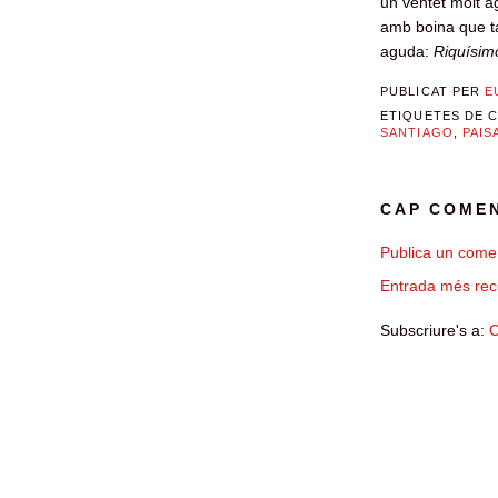
un ventet molt a
amb boina que t
aguda:
Riquísimo
PUBLICAT PER
E
ETIQUETES DE 
SANTIAGO
,
PAIS
CAP COMEN
Publica un comen
Entrada més rec
Subscriure's a:
C