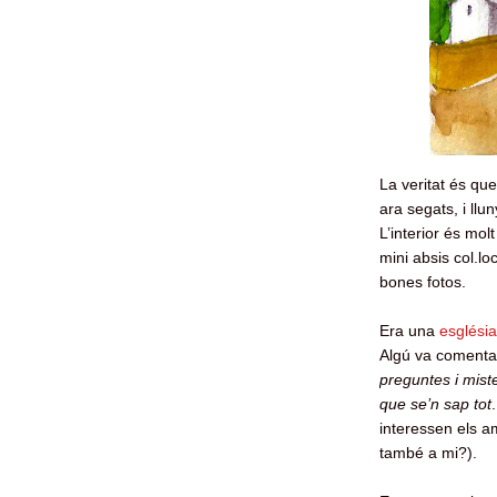
La veritat és que
ara segats, i ll
L’interior és mol
mini absis col.lo
bones fotos.
Era una
església
Algú va comenta
preguntes i mist
que se’n sap tot
interessen els a
també a mi?).