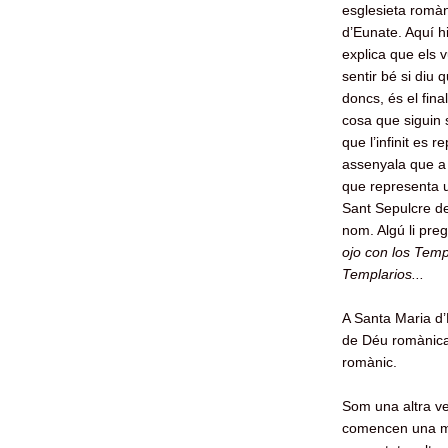
esglesieta romàn
d’Eunate. Aquí h
explica que els v
sentir bé si diu 
doncs, és el final
cosa que siguin 
que l’infinit es
assenyala que a l
que representa u
Sant Sepulcre de 
nom. Algú li pre
ojo con los Temp
Templarios...
A Santa Maria d’
de Déu romànica,
romànic.
Som una altra v
comencen una mi