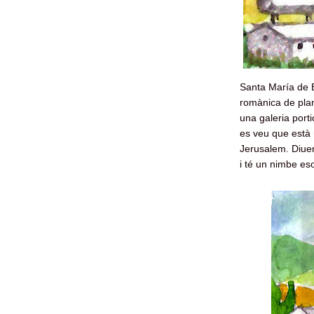
Santa María de E
romànica de plan
una galeria port
es veu que està 
Jerusalem. Diuen
i té un nimbe eso