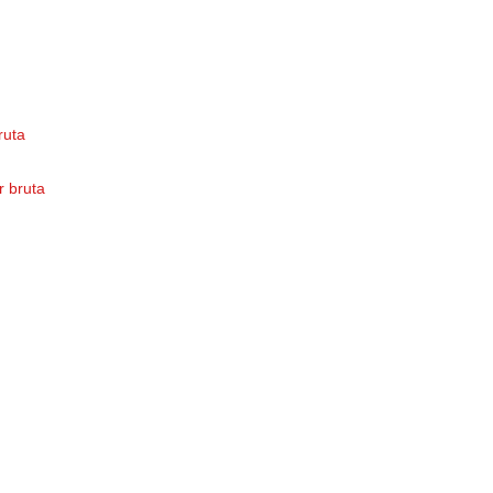
bruta
or bruta