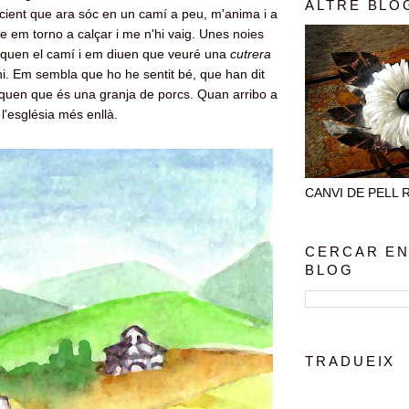
ALTRE BLO
cient que ara sóc en un camí a peu, m'anima i a
re em torno a calçar i me n'hi vaig. Unes noies
liquen el camí i em diuen que veuré una
cutrera
hi. Em sembla que ho he sentit bé, que han dit
liquen que és una granja de porcs. Quan arribo a
 l'església més enllà.
CANVI DE PELL Rec
CERCAR EN
BLOG
TRADUEIX