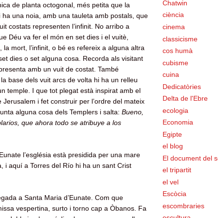
Chatwin
ica de planta octogonal, més petita que la
ciència
i ha una noia, amb una tauleta amb postals, que
uit costats representen l’infinit. No arribo a
cinema
que Déu va fer el món en set dies i el vuitè,
classicisme
, la mort, l’infinit, o bé es refereix a alguna altra
cos humà
set dies o set alguna cosa. Recorda als visitant
cubisme
 representa amb un vuit de costat. També
cuina
a base dels vuit arcs de volta hi ha un relleu
Dedicatòries
n temple. I que tot plegat està inspirat amb el
Delta de l'Ebre
Jerusalem i fet construir per l’ordre del mateix
ecologia
gunta alguna cosa dels Templers i salta:
Bueno,
Economia
larios, que ahora todo se atribuye a los
Egipte
el blog
Eunate l’església està presidida per una mare
El document del s
 i aquí a Torres del Río hi ha un sant Crist
el tripartit
el vel
Escòcia
egada a Santa Maria d’Eunate. Com que
escombraries
ssa vespertina, surto i torno cap a Òbanos. Fa
escultura