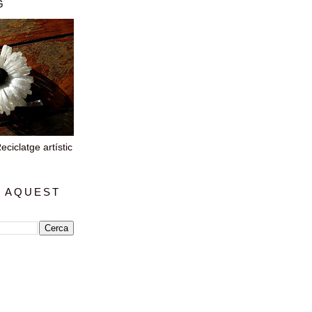
G
iclatge artístic
 AQUEST