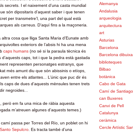
Alemanya
als secrets. I el naixement d’una casta mundial
Andalusia
ue són dipositaris d’aquest saber i que tenen
arqueologia
ret per transmetre’l, una part del qual està
marques als carreus. D’aquí fins a la maçoneria.
arquitectura
art
 altra cosa que lliga Santa Maria d’Eunate amb
Asturias
s arquivoltes exteriors de l’absis hi ha una mena
Barcelona
mb
caps humans
(no sé si la paraula tècnica és
Barcelona dibuixa
 d’aquests caps, tot i que la pedra està gastada
biblioteques
ament representen personatges estranys, que
Bilbao
inkat més amunt diu que són abissinis o etíops,
botànica
ven entre els atlantes... L’únic que puc dir és
els caps de dues d’aquests mènsules tenen trets
Cabo de Gata
ir negroides...
Camí de Santiago
can Buxeres
a, però em fa una mica de ràbia aquesta
Canvi de Pell
a vegada m’atreuen algunes d’aquests temes.)
Catalunya
ceràmica
camí passa per Torres del Río, un poblet on hi
Cercle Artístic San
Santo Sepulcro
. Es tracta també d’una