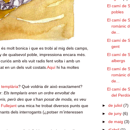
El camí de 
pobles
El camí de S
romànic d
de...
El camí de 
gent
 és molt bonica i que es trobi al mig dels camps,
uny de qualsevol poble, impressiona encara més.
El camí de S
albergs
t curiós amb els vuit radis fent volta i amb un
cat en un dels vuit costats.
Aquí
hi ha moltes
El camí de S
romànic d
de...
 templària
? Què voldria dir això exactament?
El camí de S
r:
Els templaris eren un ordre envoltat de
del Perdó
eris, però des que s’han posat de moda, es veu
►
de juliol
(7)
.
Fullejant
una mica
he trobat diversos punts que
mants dels interrogants (¿potser m’interessen
►
de juny
(6)
►
de maig
(3)
►
d’abril
(1)