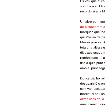
Es veu que si es
s’arriba a vuit 
recordo si a la Me
Un altre punt qu
de picapedrers a
marques que indi
qui s’havia de p
Massa prosaic. A
tota una altra s
dibuixos esquemà
romàniques... i 
fins a quin punt 
amb el punt seg
Doncs bé, ho re
desaparició o en
se’n van escapar
marcat el seu sa
altres llocs de l
anar i venir d’or