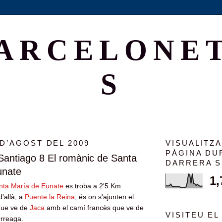
ARCELONE
S
 D’AGOST DEL 2009
VISUALITZ
PÀGINA DU
Santiago 8 El romànic de Santa
DARRERA 
unate
1,
nta María de Eunate
es troba a 2'5 Km
d'allà, a
Puente la Reina
, és on s'ajunten el
que ve de
Jaca
amb el camí francès que ve de
VISITEU EL
Orreaga.