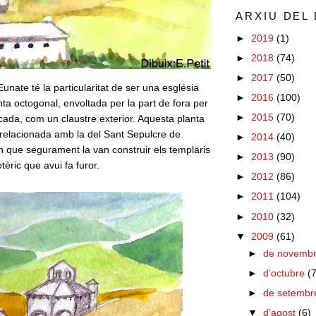
ARXIU DEL
►
2019
(1)
►
2018
(74)
►
2017
(50)
unate té la particularitat de ser una església
►
2016
(100)
ta octogonal, envoltada per la part de fora per
►
2015
(70)
icada, com un claustre exterior. Aquesta planta
relacionada amb la del Sant Sepulcre de
►
2014
(40)
 que segurament la van construir els templaris
►
2013
(90)
tèric que avui fa furor.
►
2012
(86)
►
2011
(104)
►
2010
(32)
▼
2009
(61)
►
de novemb
►
d’octubre
(7
►
de setemb
▼
d’agost
(6)