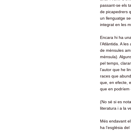
passant-se els t
de picapedrers q
un llenguatge sec
integrat en les 
Encara hi ha una
l’Atlàntida. A le
de mènsules a
mènsula). Alguns
pel temps, clar
l’autor que he l
races que abunda
que, en efecte, 
que en podríem d
(No sé si es not
literatura i a l
Més endavant el 
ha l’església del