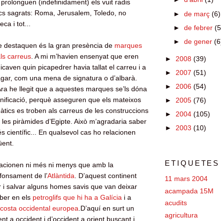
 prolonguen (indefinidament) els vuit radis
llocs sagrats: Roma, Jerusalem, Toledo, no
►
de març
(6)
ca i tot...
►
de febrer
(5
►
de gener
(6
e destaquen és la gran presència de
marques
ls carreus
. A mi m’havien ensenyat que eren
►
2008
(39)
caven quin picapedrer havia tallat el carreu i a
►
2007
(51)
agar, com una mena de signatura o d’albarà.
►
2006
(54)
ra he llegit que a aquestes marques se’ls dóna
ignificació, perquè asseguren que els mateixos
►
2005
(76)
tics es troben als carreus de les construccions
►
2004
(105)
a les piràmides d’Egipte. Això m’agradaria saber
►
2003
(10)
és científic... En qualsevol cas ho relacionen
üent.
ETIQUETES
lacionen ni més ni menys que amb la
fonsament de l’
Atlàntida
. D’aquest continent
11 mars 2004
 i salvar alguns homes savis que van deixar
acampada 15M
ber en els
petroglifs que hi ha a Galícia
i a
acudits
a costa occidental europea
.D’aquí en surt un
agricultura
ient a occident i d’occident a orient buscant i