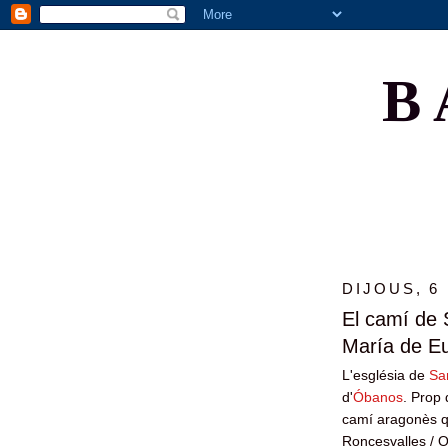
B
DIJOUS, 6
El camí de 
María de E
L'església de
Sa
d'
Óbanos
. Prop 
camí aragonès 
Roncesvalles / 