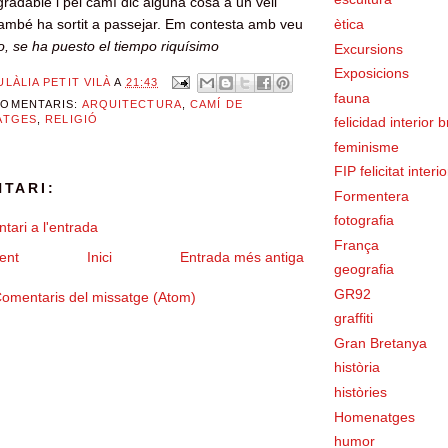
gradable i pel camí dic alguna cosa a un vell
ambé ha sortit a passejar. Em contesta amb veu
ètica
, se ha puesto el tiempo riquísimo
Excursions
Exposicions
ULÀLIA PETIT VILÀ
A
21:43
fauna
COMENTARIS:
ARQUITECTURA
,
CAMÍ DE
ATGES
,
RELIGIÓ
felicidad interior 
feminisme
FIP felicitat interi
TARI:
Formentera
fotografia
tari a l'entrada
França
ent
Inici
Entrada més antiga
geografia
GR92
omentaris del missatge (Atom)
graffiti
Gran Bretanya
història
històries
Homenatges
humor