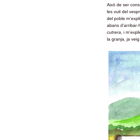
Això de ser cons
les vuit del vesp
del poble m'exp
abans d'arribar-
cutrera
, i m'exp
la granja, ja veig