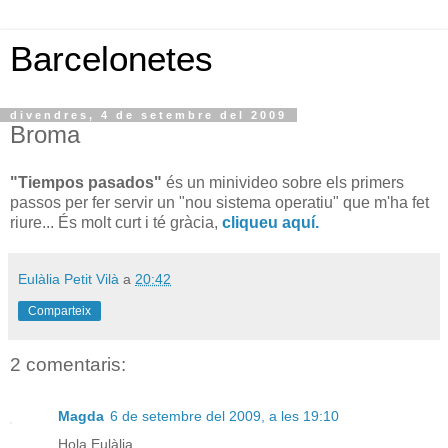
Barcelonetes
divendres, 4 de setembre del 2009
Broma
"Tiempos pasados"
és un minivideo sobre els primers
passos per fer servir un "nou sistema operatiu" que m'ha fet
riure... És molt curt i té gràcia,
cliqueu aquí.
Eulàlia Petit Vilà
a
20:42
Comparteix
2 comentaris:
Magda
6 de setembre del 2009, a les 19:10
Hola Eulàlia,