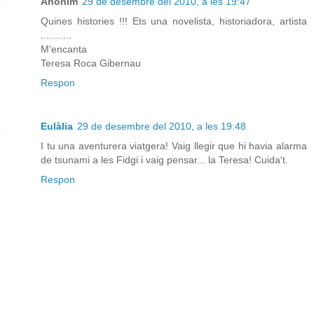
Anònim
29 de desembre del 2010, a les 19:47
Quines histories !!! Ets una novelista, historiadora, artista
...........
M'encanta
Teresa Roca Gibernau
Respon
Eulàlia
29 de desembre del 2010, a les 19:48
I tu una aventurera viatgera! Vaig llegir que hi havia alarma
de tsunami a les Fidgi i vaig pensar... la Teresa! Cuida't.
Respon