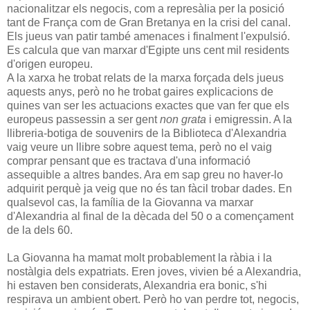
nacionalitzar els negocis, com a represàlia per la posició
tant de França com de Gran Bretanya en la crisi del canal.
Els jueus van patir també amenaces i finalment l'expulsió.
Es calcula que van marxar d'Egipte uns cent mil residents
d'origen europeu.
A la xarxa he trobat relats de la marxa forçada dels jueus
aquests anys, però no he trobat gaires explicacions de
quines van ser les actuacions exactes que van fer que els
europeus passessin a ser gent
non grata
i emigressin. A la
llibreria-botiga de souvenirs de la Biblioteca d'Alexandria
vaig veure un llibre sobre aquest tema, però no el vaig
comprar pensant que es tractava d'una informació
assequible a altres bandes. Ara em sap greu no haver-lo
adquirit perquè ja veig que no és tan fàcil trobar dades. En
qualsevol cas, la família de la Giovanna va marxar
d'Alexandria al final de la dècada del 50 o a començament
de la dels 60.
La Giovanna ha mamat molt probablement la ràbia i la
nostàlgia dels expatriats. Eren joves, vivien bé a Alexandria,
hi estaven ben considerats, Alexandria era bonic, s'hi
respirava un ambient obert. Però ho van perdre tot, negocis,