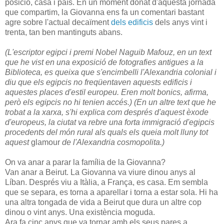
posició, casa i país. En un moment donat d'aquesta jornada
que compartim, la Giovanna ens fa un comentari bastant
agre sobre l'actual decaïment
dels edificis
dels anys vint i
trenta, tan ben mantinguts abans.
(L'escriptor egipci i premi Nobel Naguib Mafouz, en un text
que he vist en una exposició de fotografies antigues a la
Biblioteca, es queixa que s'encimbelli l'Alexandria colonial i
diu que els egipcis no freqüentaven aquests edificis i
aquestes places d'estil europeu. Eren molt bonics, afirma,
però els egipcis no hi tenien accés.) (En un altre text que he
trobat a la xarxa, s'hi explica com després d'aquest èxode
d'europeus, la ciutat va rebre una forta immigració d'egipcis
procedents del món rural als quals els queia molt lluny tot
aquest
glamour
de l'Alexandria cosmopolita.)
On va anar a parar la família de la Giovanna?
Van anar a Beirut. La Giovanna va viure dinou anys al
Líban. Després viu a Itàlia, a França, es casa. Em sembla
que se separa, es torna a aparellar i torna a estar sola. Hi ha
una altra tongada de vida a Beirut que dura un altre cop
dinou o vint anys. Una existència moguda.
Ara fa cinc anys que va tornar amb els seus pares a