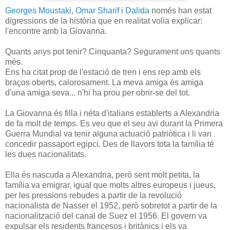
Georges Moustaki
,
Omar Sharif
i
Dalida
només han estat
digressions de la història que en realitat volia explicar:
l'encontre amb la Giovanna.
Quants anys pot tenir? Cinquanta? Segurament uns quants
més.
Ens ha citat prop de l'estació de tren i ens rep amb els
braços oberts, calorosament. La meva amiga és amiga
d'una amiga seva... n'hi ha prou per obrir-se del tot.
La Giovanna és filla i néta d'italians establerts a Alexandria
de fa molt de temps. Es veu que el seu avi durant la Primera
Guerra Mundial va tenir alguna actuació patriòtica i li van
concedir passaport egipci. Des de llavors tota la família té
les dues nacionalitats.
Ella és nascuda a Alexandria, però sent molt petita, la
família va emigrar, igual que molts altres europeus i jueus,
per les pressions rebudes a partir de la revolució
nacionalista de Nasser el 1952, però sobretot a partir de la
nacionalització del canal de Suez el 1956. El govern va
expulsar els residents francesos i britànics i els va