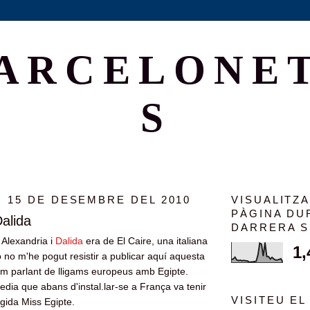
ARCELONE
S
 15 DE DESEMBRE DEL 2010
VISUALITZ
PÀGINA DU
Dalida
DARRERA 
 Alexandria i
Dalida
era de El Caire, una italiana
1,
ò no m'he pogut resistir a publicar aquí aquesta
em parlant de lligams europeus amb Egipte.
edia que abans d'instal.lar-se a França va tenir
VISITEU EL
gida Miss Egipte.