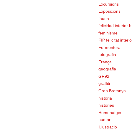
Excursions
Exposicions
fauna
felicidad interior 
feminisme
FIP felicitat interi
Formentera
fotografia
França
geografia
GR92
graffiti
Gran Bretanya
història
històries
Homenatges
humor
il.lustració