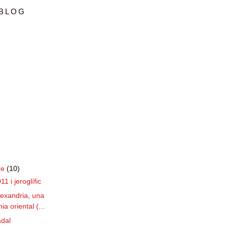
 BLOG
re
(10)
 i jeroglífic
lexandria, una
ia oriental (...
adal