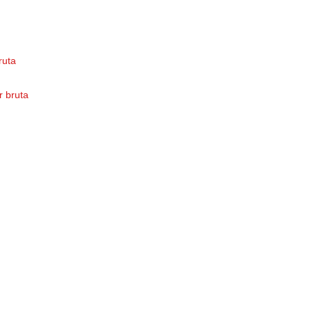
bruta
or bruta