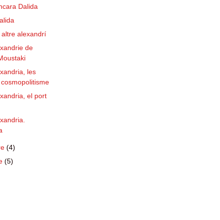
ncara Dalida
alida
 altre alexandrí
exandrie de
Moustaki
exandria, les
l cosmopolitisme
xandria, el port
exandria.
a
re
(4)
re
(5)