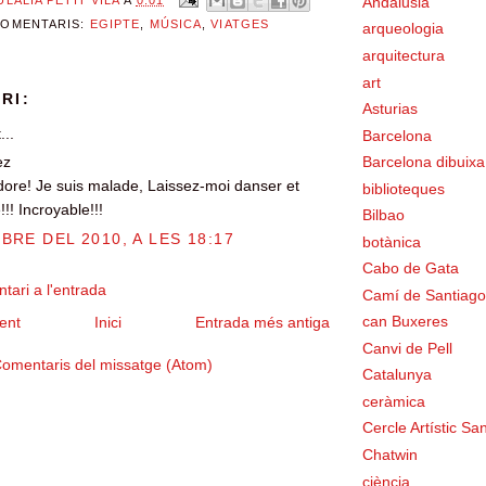
Andalusia
COMENTARIS:
EGIPTE
,
MÚSICA
,
VIATGES
arqueologia
arquitectura
art
RI:
Asturias
...
Barcelona
Barcelona dibuixa
ez
'adore! Je suis malade, Laissez-moi danser et
biblioteques
!! Incroyable!!!
Bilbao
BRE DEL 2010, A LES 18:17
botànica
Cabo de Gata
tari a l'entrada
Camí de Santiago
can Buxeres
ent
Inici
Entrada més antiga
Canvi de Pell
omentaris del missatge (Atom)
Catalunya
ceràmica
Cercle Artístic San
Chatwin
ciència