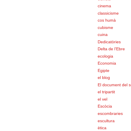
cinema
classicisme
cos humà
cubisme
cuina
Dedicatòries
Delta de l'Ebre
ecologia
Economia
Egipte
el blog
El document del s
el tripartit
el vel
Escòcia
escombraries
escultura
ètica