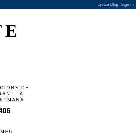
TE
ACIONS DE
RANT LA
SETMANA
406
 MEU