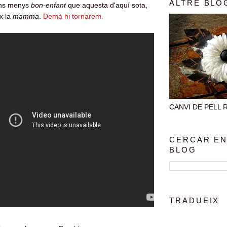
ALTRE BLO
ons menys
bon-enfant
que aquesta d'aquí sota,
ix la
mamma
.
Demà hi tornarem.
CANVI DE PELL Rec
CERCAR EN
BLOG
TRADUEIX