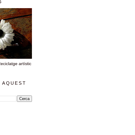
G
iclatge artístic
 AQUEST