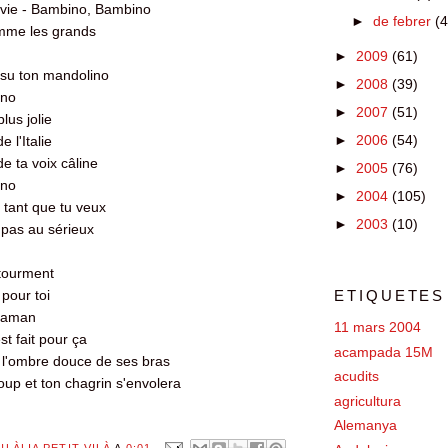
a vie - Bambino, Bambino
►
de febrer
(4
omme les grands
►
2009
(61)
a su ton mandolino
►
2008
(39)
ino
►
2007
(51)
lus jolie
►
2006
(54)
e l'Italie
de ta voix câline
►
2005
(76)
ino
►
2004
(105)
 tant que tu veux
►
2003
(10)
 pas au sérieux
 tourment
pour toi
ETIQUETES
 maman
11 mars 2004
t fait pour ça
acampada 15M
ns l'ombre douce de ses bras
acudits
oup et ton chagrin s'envolera
agricultura
Alemanya
ULÀLIA PETIT VILÀ
A
0:01