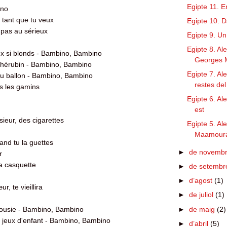
Egipte 11. E
ino
 tant que tu veux
Egipte 10. D
 pas au sérieux
Egipte 9. Un
Egipte 8. Al
x si blonds - Bambino, Bambino
Georges 
n chérubin - Bambino, Bambino
Egipte 7. Al
 au ballon - Bambino, Bambino
restes de
s les gamins
Egipte 6. Ale
est
eur, des cigarettes
Egipte 5. Al
Maamour
uand tu la guettes
►
de novemb
r
ta casquette
►
de setemb
►
d’agost
(1)
, te vieillira
►
de juliol
(1)
►
de maig
(2)
alousie - Bambino, Bambino
 jeux d'enfant - Bambino, Bambino
►
d’abril
(5)