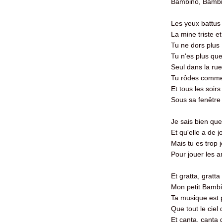
Bambino, Bambi
Les yeux battus
La mine triste e
Tu ne dors plus
Tu n'es plus qu
Seul dans la rue
Tu rôdes comme
Et tous les soirs
Sous sa fenêtre 
Je sais bien qu
Et qu'elle a de 
Mais tu es trop
Pour jouer les 
Et gratta, gratt
Mon petit Bamb
Ta musique est p
Que tout le ciel d
Et canta, canta 