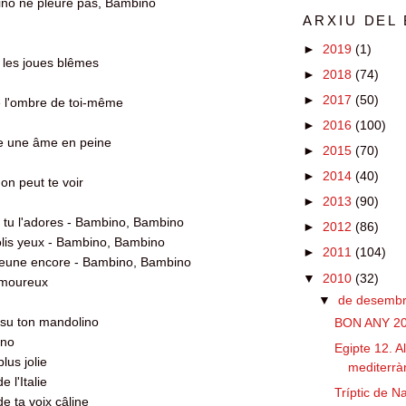
no ne pleure pas, Bambino
ARXIU DEL
►
2019
(1)
t les joues blêmes
►
2018
(74)
►
2017
(50)
e l'ombre de toi-même
►
2016
(100)
 une âme en peine
►
2015
(70)
►
2014
(40)
on peut te voir
►
2013
(90)
e tu l'adores - Bambino, Bambino
►
2012
(86)
jolis yeux - Bambino, Bambino
►
2011
(104)
 jeune encore - Bambino, Bambino
▼
2010
(32)
amoureux
▼
de desemb
a su ton mandolino
BON ANY 2011
ino
Egipte 12. A
lus jolie
mediterràn
e l'Italie
Tríptic de N
de ta voix câline