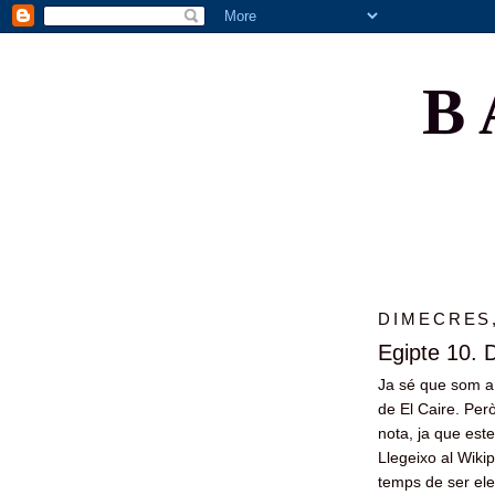
B
DIMECRES,
Egipte 10. 
Ja sé que som a
de El Caire. Per
nota, ja que est
Llegeixo al Wikip
temps de ser ele