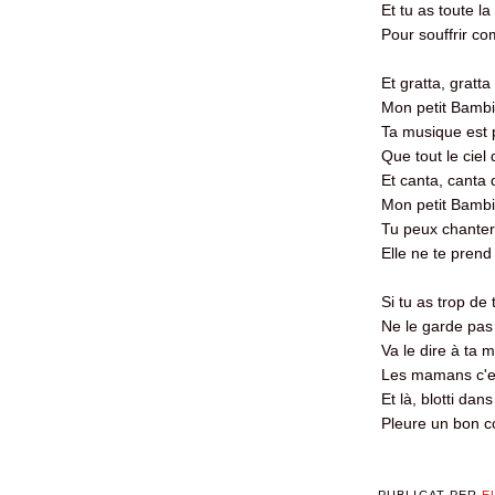
Et tu as toute l
Pour souffrir c
Et gratta, gratt
Mon petit Bamb
Ta musique est p
Que tout le ciel d
Et canta, canta 
Mon petit Bamb
Tu peux chanter
Elle ne te prend
Si tu as trop de
Ne le garde pas 
Va le dire à ta
Les mamans c'es
Et là, blotti da
Pleure un bon c
PUBLICAT PER
E