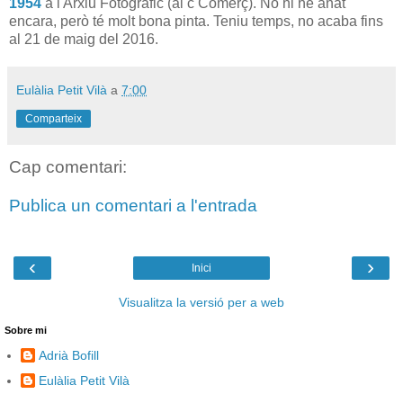
1954
a l'Arxiu Fotogràfic (al c Comerç). No hi he anat
encara, però té molt bona pinta. Teniu temps, no acaba fins
al 21 de maig del 2016.
Eulàlia Petit Vilà
a
7:00
Comparteix
Cap comentari:
Publica un comentari a l'entrada
‹
›
Inici
Visualitza la versió per a web
Sobre mi
Adrià Bofill
Eulàlia Petit Vilà