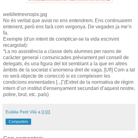
weblletrrevnopix.jpg
No és veritat que aviat no ens entendrem. Ens continuarem
entenent, però ens farà com vergonya. De vegades ja me’n
fa.
Exemple (d'un intent de complicar-se la vida escrivint
recargolat):
“La no assistència a classe dels alumnes per raons de
caràcter general i comunicades prèviament pel consell de
delegats, és una figura del tot semblant a la que en altres
àmbits de la societat s’anomena dret de vaga. [Uf!] Com a tal
no serà objecte de correcció si es compleixen les
condicions esmentades [...]"(Extret de la normativa de règim
intern d’un institut d'ensenyament secundari d’aquest nostre,
pobre, brut, etc. país)
Eulàlia Petit Vilà
a
0:03
Comparteix