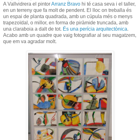
A Vallvidrera el pintor
Arranz Bravo
hi té casa seva i el taller,
en un terreny que fa molt de pendent. El lloc on treballa és
un espai de planta quadrada, amb un cúpula més o menys
trapezoïdal, o millor, en forma de piràmide truncada, amb
una claraboia a dalt de tot.
És una perícia arquitectònica
.
Acabo amb un quadre que vaig fotografiar al seu magatzem,
que em va agradar molt.