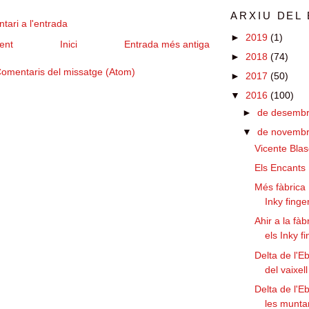
ARXIU DEL
tari a l'entrada
►
2019
(1)
ent
Inici
Entrada més antiga
►
2018
(74)
omentaris del missatge (Atom)
►
2017
(50)
▼
2016
(100)
►
de desemb
▼
de novemb
Vicente Bla
Els Encants
Més fàbric
Inky finge
Ahir a la f
els Inky f
Delta de l'Eb
del vaixell
Delta de l'Eb
les munt