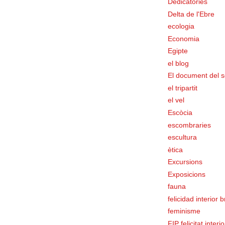
Dedicatòries
Delta de l'Ebre
ecologia
Economia
Egipte
el blog
El document del s
el tripartit
el vel
Escòcia
escombraries
escultura
ètica
Excursions
Exposicions
fauna
felicidad interior 
feminisme
FIP felicitat interi