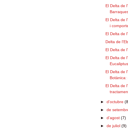
El Delta de l
Barraque
El Delta de 
i comport
El Delta de 
Delta de l'E
El Delta de l
El Delta de l
Eucaliptu
El Delta de l
Botànica: 
El Delta de l
tractament
►
d’octubre
(8
►
de setemb
►
d’agost
(7)
►
de juliol
(9)