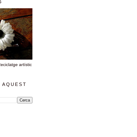
G
iclatge artístic
 AQUEST