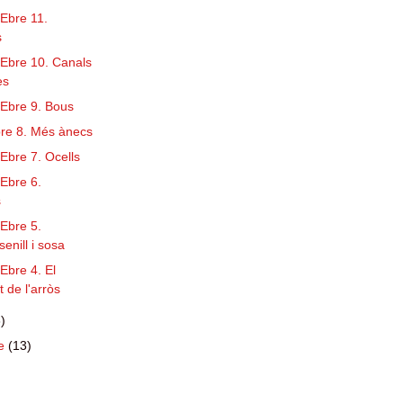
'Ebre 11.
s
l'Ebre 10. Canals
es
l'Ebre 9. Bous
bre 8. Més ànecs
'Ebre 7. Ocells
'Ebre 6.
s
'Ebre 5.
senill i sosa
'Ebre 4. El
 de l'arròs
)
re
(13)