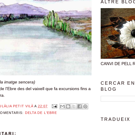
ALTRE BLO
CANVI DE PELL Rec
 la imatge sencera)
CERCAR EN
de l'Ebre des del vaixell que fa excursions fins a
BLOG
ra.
ULÀLIA PETIT VILÀ
A
22:07
COMENTARIS:
DELTA DE L'EBRE
TRADUEIX
TARI: