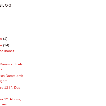
 BLOG
re
(1)
re
(14)
sco Ibàñez
a Damm amb els
rs
àbrica Damm amb
ingers
re 13 i fi. Des
re 12. Al fons,
anyes