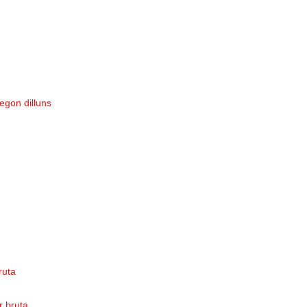
egon dilluns
bruta
or bruta