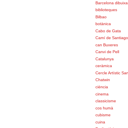
Barcelona dibuixa
biblioteques
Bilbao
botànica
Cabo de Gata
Camí de Santiago
can Buxeres
Canvi de Pell
Catalunya
ceràmica
Cercle Artístic San
Chatwin
ciència
cinema
classicisme
cos humà
cubisme
cuina