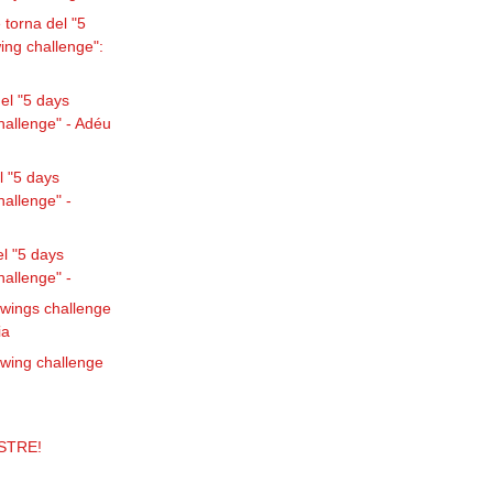
torna del "5
ing challenge":
el "5 days
hallenge" - Adéu
l "5 days
hallenge" -
el "5 days
hallenge" -
awings challenge
ia
awing challenge
STRE!