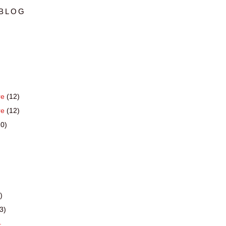
 BLOG
re
(12)
re
(12)
10)
)
3)
.