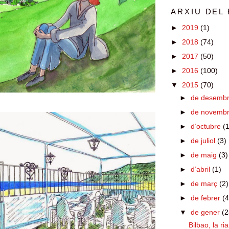
ARXIU DEL
►
2019
(1)
►
2018
(74)
►
2017
(50)
►
2016
(100)
▼
2015
(70)
►
de desemb
►
de novemb
►
d’octubre
(
►
de juliol
(3)
►
de maig
(3)
►
d’abril
(1)
►
de març
(2)
►
de febrer
(4
▼
de gener
(2
Bilbao, la ria