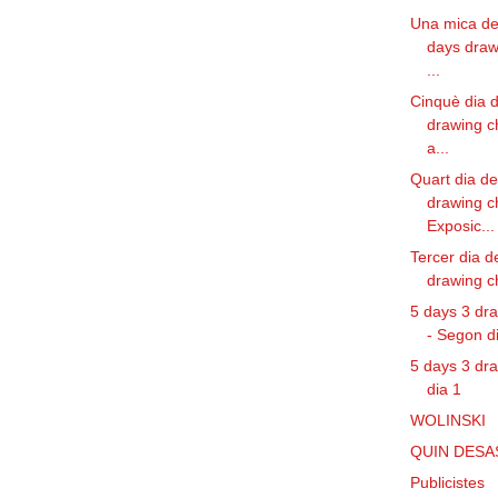
Una mica de 
days draw
...
Cinquè dia d
drawing c
a...
Quart dia de
drawing c
Exposic...
Tercer dia d
drawing c
5 days 3 dr
- Segon d
5 days 3 dr
dia 1
WOLINSKI
QUIN DESA
Publicistes