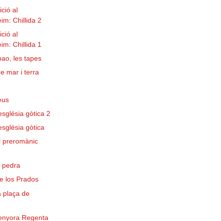
ció al
m: Chillida 2
ció al
m: Chillida 1
bao, les tapes
e mar i terra
eus
església gòtica 2
església gòtica
l preromànic
e pedra
e los Prados
a plaça de
a
senyora Regenta