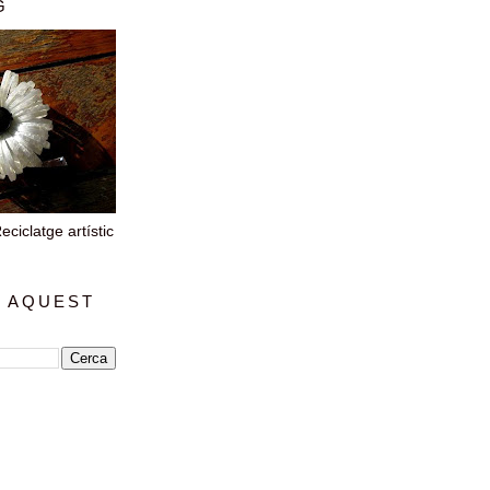
G
iclatge artístic
 AQUEST