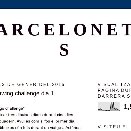
ARCELONE
S
13 DE GENER DEL 2015
VISUALITZ
PÀGINA DU
awing challenge dia 1
DARRERA 
1,
gs challenge"
icar tres dibuixos diaris durant cinc dies.
adern. Avui és com si fos el primer dia.
VISITEU EL
dibuixos són fets durant un viatge a Astúries