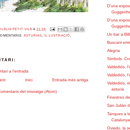
D'una exposi
Guggenhei
D'una exposi
Guggenhei
ULÀLIA PETIT VILÀ
A
21:56
Un bar a Bil
COMENTARIS:
ASTURIAS
,
IL.LUSTRACIÓ
,
Buscant entr
Alegria
Símbols. Cr
TARI:
Valdediós, l'
tari a l'entrada
Valdediós, l'
ent
Inici
Entrada més antiga
Valdediós, e
asturià
omentaris del missatge (Atom)
Finestres d
San Julián d
Tanques a l
Cataluny
Oviedo, la 