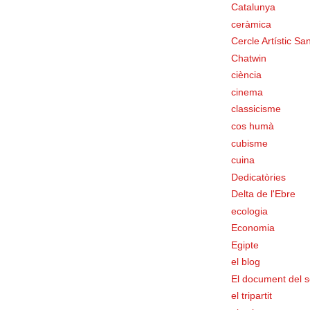
Catalunya
ceràmica
Cercle Artístic San
Chatwin
ciència
cinema
classicisme
cos humà
cubisme
cuina
Dedicatòries
Delta de l'Ebre
ecologia
Economia
Egipte
el blog
El document del s
el tripartit