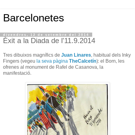
Barcelonetes
divendres, 12 de setembre del 2014
Èxit a la Diada de l'11.9.2014
Tres dibuixos magnífics de
Juan Linares
, habitual dels Inky
Fingers (vegeu
la seva pàgina
TheCalcetín
): el Born, les
ofrenes al monument de Rafel de Casanova, la
manifestació.