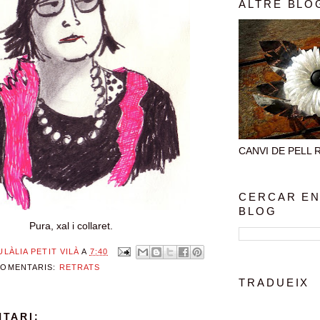
ALTRE BLO
CANVI DE PELL Rec
CERCAR EN
BLOG
Pura, xal i collaret.
ULÀLIA PETIT VILÀ
A
7:40
COMENTARIS:
RETRATS
TRADUEIX
TARI: