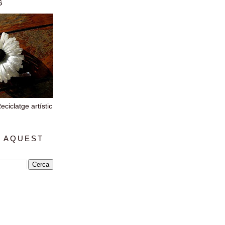
G
iclatge artístic
 AQUEST