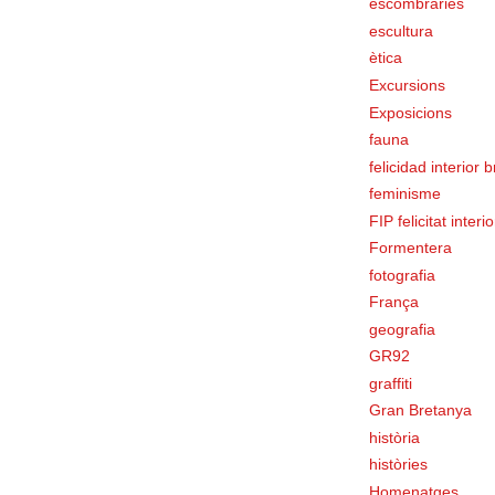
escombraries
escultura
ètica
Excursions
Exposicions
fauna
felicidad interior 
feminisme
FIP felicitat interi
Formentera
fotografia
França
geografia
GR92
graffiti
Gran Bretanya
història
històries
Homenatges