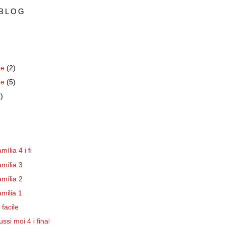
 BLOG
re
(2)
re
(5)
)
mília 4 i fi
amília 3
amília 2
amilia 1
 facile
ussi moi 4 i final