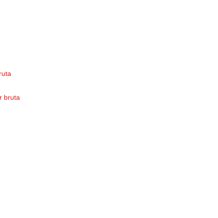
bruta
or bruta