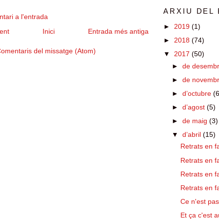
ARXIU DEL
tari a l'entrada
►
2019
(1)
ent
Inici
Entrada més antiga
►
2018
(74)
omentaris del missatge (Atom)
▼
2017
(50)
►
de desemb
►
de novemb
►
d’octubre
(6
►
d’agost
(5)
►
de maig
(3)
▼
d’abril
(15)
Retrats en fa
Retrats en f
Retrats en f
Retrats en f
Ce n'est pas
Et ça c'est a