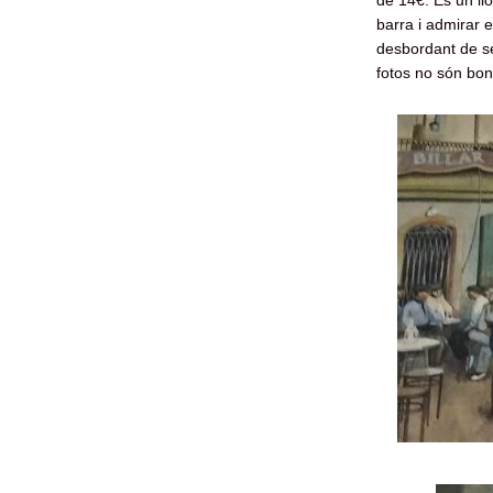
de 14€. És un llo
barra i admirar e
desbordant de se
fotos no són bon