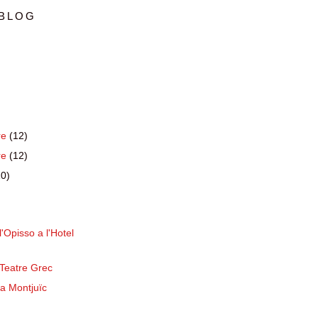
 BLOG
re
(12)
re
(12)
10)
l'Opisso a l'Hotel
 Teatre Grec
 a Montjuïc