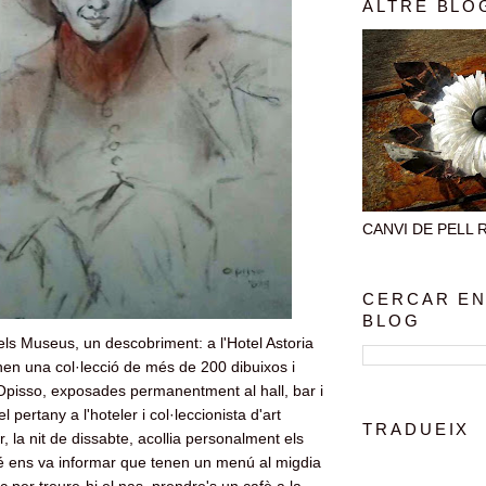
ALTRE BLO
CANVI DE PELL Rec
CERCAR EN
BLOG
dels Museus, un descobriment: a l'Hotel Astoria
nen una col·lecció de més de 200 dibuixos i
'Opisso, exposades permanentment al hall, bar i
l pertany a l'hoteler i col·leccionista d'art
TRADUEIX
or, la nit de dissabte, acollia personalment els
bé ens va informar que tenen un menú al migdia