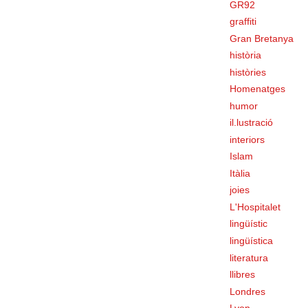
GR92
graffiti
Gran Bretanya
història
històries
Homenatges
humor
il.lustració
interiors
Islam
Itàlia
joies
L'Hospitalet
lingüístic
lingüística
literatura
llibres
Londres