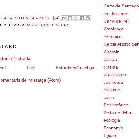
Camí de Santiago
can Buxeres
ULÀLIA PETIT VILÀ
A
21:16
Canvi de Pell
COMENTARIS:
BARCELONA
,
PINTURA
Catalunya
ceràmica
Cercle Artístic San
TARI:
Chatwin
tari a l'entrada
ciència
cinema
ent
Inici
Entrada més antiga
classicisme
omentaris del missatge (Atom)
cos humà
cubisme
cuina
Dedicatòries
Delta de l'Ebre
ecologia
Economia
Egipte