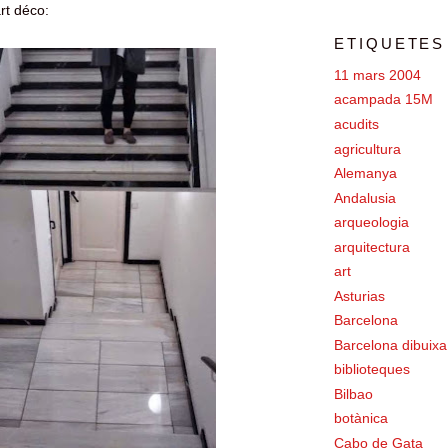
art déco:
ETIQUETES
11 mars 2004
acampada 15M
acudits
agricultura
Alemanya
Andalusia
arqueologia
arquitectura
art
Asturias
Barcelona
Barcelona dibuixa
biblioteques
Bilbao
botànica
Cabo de Gata