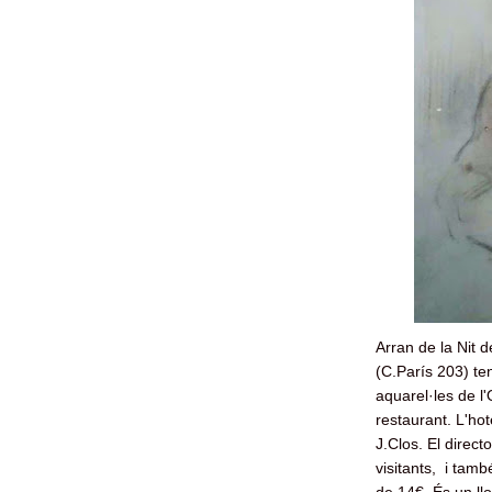
Arran de la Nit 
(C.París 203) te
aquarel·les de l
restaurant. L'hote
J.Clos. El direct
visitants, i tam