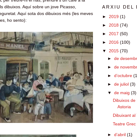
c per treure-hi el nas, prendre's un cafè a la
ls dibuixos. Aquí sobre un jove Picasso,
ARXIU DEL
guretat. Aquí sota dos dibuixos més (les meves
►
2019
(1)
es, ho sento):
►
2018
(74)
►
2017
(50)
►
2016
(100)
▼
2015
(70)
►
de desemb
►
de novemb
►
d’octubre
(
►
de juliol
(3)
▼
de maig
(3)
Dibuixos de 
Astoria
Dibuixant al
Teatre Grec
►
d’abril
(1)