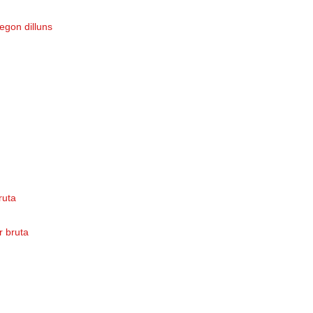
egon dilluns
bruta
or bruta