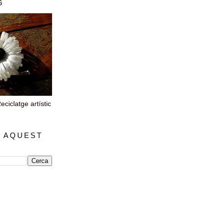
G
iclatge artístic
 AQUEST